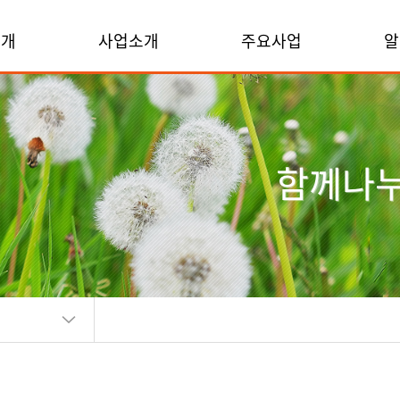
소개
사업소개
주요사업
알
함께나