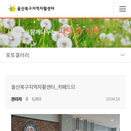
따뜻한 행복
함께나누는
포토갤러리
울산북구지역자활센터_카페드므
관리자
0
6,093
19.04.16