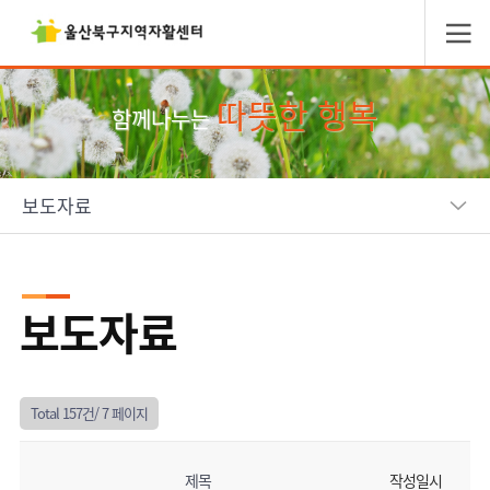
따뜻한 행복
함께나누는
보도자료
보도자료
Total 157건/
7 페이지
제목
작성일시