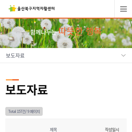
따뜻한 행복
함께나누는
보도자료
보도자료
Total 157건/
9 페이지
제목
작성일시