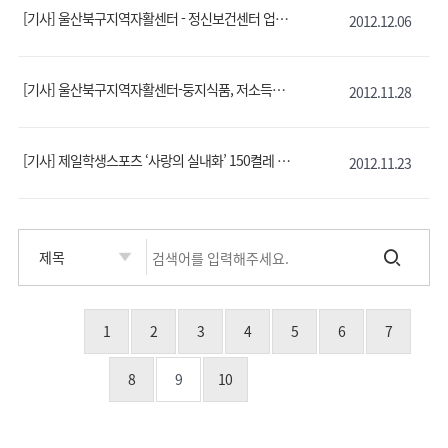
[기사] 울산북구지역자활센터 - 정신보건센터 업무협약
2012.12.06
[기사] 울산북구지역자활센터-둥지식품, 저소득층 지원 MOU
2012.11.28
[기사] 제일학생스포츠 ‘사랑의 실내화’ 150켤레 전달
2012.11.23
1
2
3
4
5
6
7
8
9
10