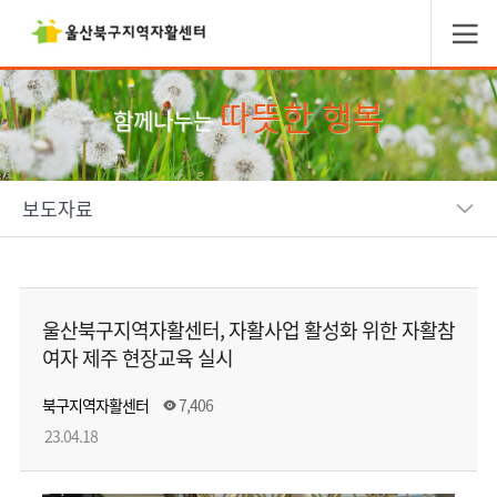
따뜻한 행복
함께나누는
보도자료
울산북구지역자활센터, 자활사업 활성화 위한 자활참
여자 제주 현장교육 실시
북구지역자활센터
7,406
23.04.18