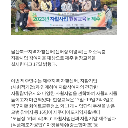
울산북구지역자활센터
(
센터장 이영덕
)
는 저소득층
자활사업 참여자을 대상으로 제주 현장교육을
실시한다고
17
일 밝혔다
.
이번 제주연수는 제주지역 자활센터
,
자활기업
(
사회적기업
)
과 연계하여 자활참여자의 건강한
자활참여유지와 다양한 자활사업을 견학하여 자활의지를
높이고자 마련되었다
.
현장교육은
17
일
~19
일
2
박
3
일로
북구자활 화이트클린청소 외
11
개 사업단의 추천을 받은
모범 참여자 등
16
명이 제주이어도지역자활센터
‘
도남정
’‘
카페 직
(JIC)’
자활사업단과 자활기업
‘
제주담다
(
식품제조가공업
)’‘
마켓플레쉬
(
중소형마켓
)’
등