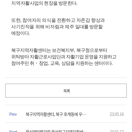
지역
자활사업의 현장을 방문한다
.
또한
,
참여자의 의식을 전환하고 자존감 향상과
사기진작을 위해 비자림과 제주
일대를 방문할
예정이다
.
북구지역자활센터는 보건복지부
,
북구청으로부터
위탁받아 자활근로사업단과 자활기업 운영을 지원하고
참여주민 취
・
창업
,
교육
,
상담을 지원하는 센터이다
.
목록
Prev
북구지역자활센터, 북구 호계동에 우리동네 호두과자 개업
23.05.16
Next
울산제일팔각회 울산북구지역자활센터에 설맞이 명절 선물(300만원상당) 전달
23.01.17