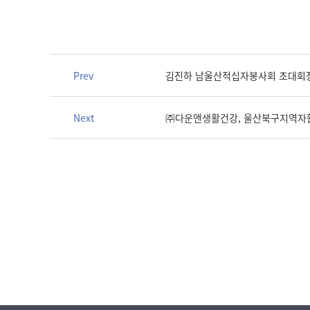
Prev
김진하 남울산적십자봉사회 초대회장
Next
㈜다운앤생활건강, 울산북구지역자활