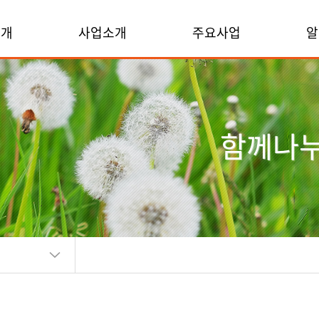
소개
사업소개
주요사업
알
함께나