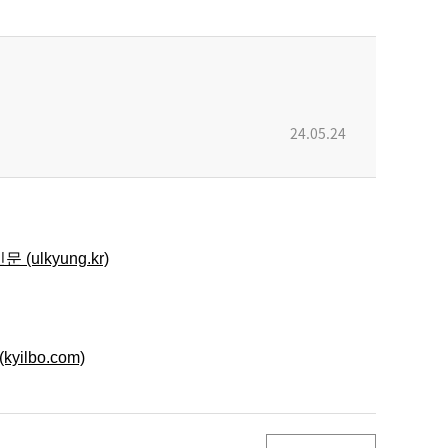
24.05.24
lkyung.kr)
lbo.com)