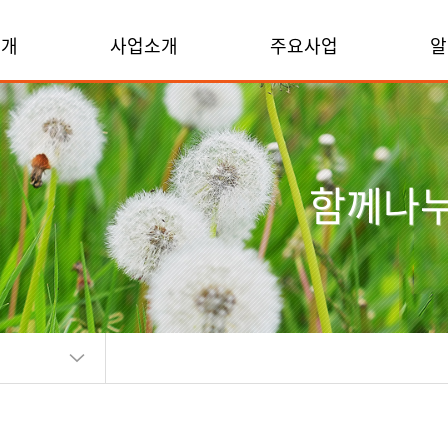
소개
사업소개
주요사업
알
함께나