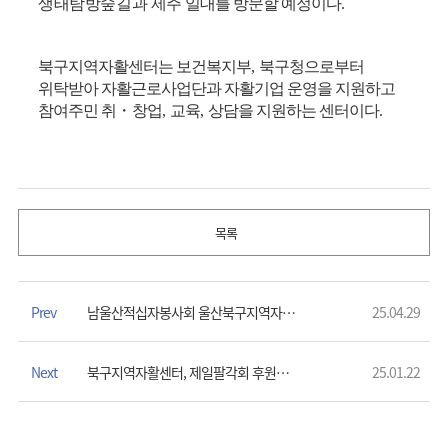
생태탐방숲길과 제주
일대를 방문할 예정이다
.
북구지역자활센터는 보건복지부
,
북구청으로부터
위탁받아 자활근로사업단과 자활기업 운영을 지원하고
참여주민 취
・
창업
,
교육
,
상담을 지원하는 센터이다
.
목록
Prev
남울산적십자봉사회 울산북구지역자활센터에 ‘150만원 라면 상당’ 전달
25.04.29
Next
북구지역자활센터, 제일팔각회 후원으로 ’설날맞이 떡국 전달 ’
25.01.22