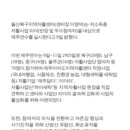
울산북구지역자활센터
(
센터장 이영덕
)
는 저소득층
자활사업 리더
(
반장 및 우수참여자
)
을 대상으로
제주연수를 실시한다고
9
일 밝혔다
.
이번 제주연수는
9
일
~11
일
2
박
3
일로 북구
(20
명
),
남구
(18
명
),
중구
(16
명
),
울주군
(16
명
)
자활사업단 참여자 등
70
명이 참가하며 제주이어도지역자활센터 직영사업
(
국내여행업
,
식품제조
,
친환경 농업
,
대형세탁물 세탁업
등
)
자활기업
‘
제주담다
’,‘
이더리
’,
자활사업단
‘
하이세탁
’
등 지역
자활사업 현장을 직접
견학하고 센터와 사업단 리더의 결속력 강화와 사업의
활성화를 위해 마련되었다
.
또한
,
참여자의 의식을 전환하고 자존감 향상과
사기진작을 위해 산방산 유람선
,
화순곶자왈