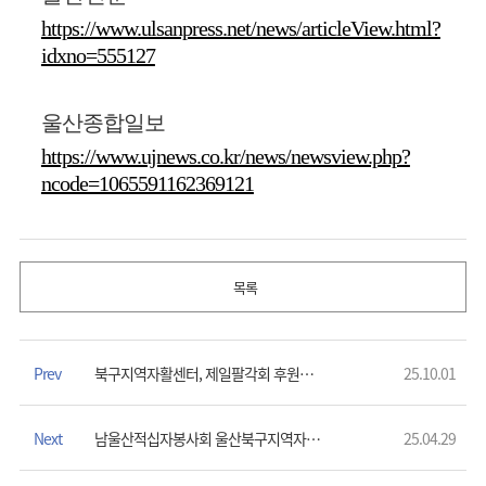
https://www.ulsanpress.net/news/articleView.html?
idxno=555127
울산종합일보
https://www.ujnews.co.kr/news/newsview.php?
ncode=1065591162369121
목록
Prev
북구지역자활센터, 제일팔각회 후원으로 '추석맞이 따뜻한 나눔 전달'
25.10.01
Next
남울산적십자봉사회 울산북구지역자활센터에 ‘150만원 라면 상당’ 전달
25.04.29