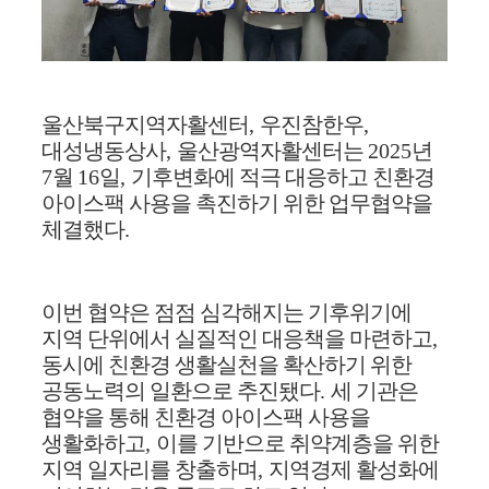
울산북구지역자활센터
,
우진참한우
,
대성냉동상사
,
울산광역자활센터는
2025
년
7
월
16
일
,
기후변화에 적극 대응하고 친환경
아이스팩 사용을 촉진하기 위한 업무협약을
체결했다
.
이번 협약은 점점 심각해지는 기후위기에
지역 단위에서 실질적인 대응책을 마련하고
,
동시에 친환경 생활실천을 확산하기 위한
공동노력의 일환으로 추진됐다
.
세 기관은
협약을 통해 친환경 아이스팩 사용을
생활화하고
,
이를 기반으로 취약계층을 위한
지역 일자리를 창출하며
,
지역경제 활성화에