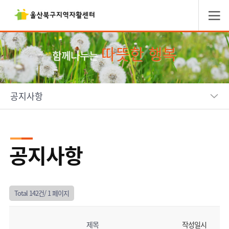
따뜻한 행복
함께나누는
공지사항
공지사항
Total 142건/
1 페이지
제목
작성일시