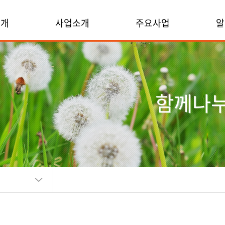
소개
사업소개
주요사업
알
함께나