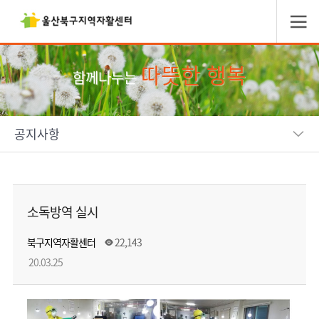
따뜻한 행복
함께나누는
공지사항
소독방역 실시
북구지역자활센터
22,143
20.03.25