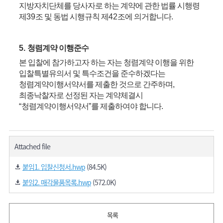
지방자치단체를 당사자로 하는 계약에 관한 법률 시행령
제
39
조 및 동법 시행규칙 제
42
조에 의거합니다
.
5.
청렴계약 이행준수
본 입찰에 참가하고자 하는 자는 청렴계약 이행을 위한
입찰특별유의서 및 특수조건을 준수하겠다는
청렴계약이행서약서를 제출한 것으로 간주하며
,
최종낙찰자로 선정된 자는 계약체결시
“
청렴계약이행서약서
”
를 제출하여야 합니다
.
Attached file
붙임1. 입찰신청서.hwp
(84.5K)
붙임2. 매각물품목록.hwp
(572.0K)
목록