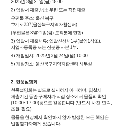
2025
년
3
월
21
일
(
금
) 18:00
2)
입찰서 제출방법
:
우편 또는 직접제출
우편물 주소
:
울산 북구
호계로
237(
울산북구지역자활센터
)
(
우편물은
3
월
21
일
(
금
)
도착분에 한함
)
3)
입찰서 제출서류
:
입찰신청서
1
부
(
붙임
1
참조
),
사업자등록증 또는 신분증 사본
1
부
.
4)
개찰일시
: 2025
년
3
월
24
일
(
월
) 10:00
5)
개찰장소
:
울산북구지역자활센터 사무실
2.
현품설명회
현품설명회는 별도로 실시하지 아니하며
,
입찰서
제출기간 동안 구매자가 직접 장소에서 물품의 확인
(10:00~17:00)
등으로 갈음합니다
.
(
반드시 사전 연락
,
조율 필요
)
물품을 현장에서 확인하지 않아 발생한 모든 책임은
입찰참가자에게 있습니다
.