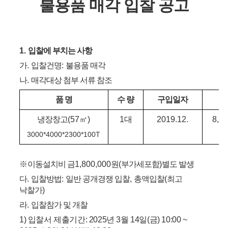
불용품 매각 입찰 공고
1.
입찰에 부치는 사항
가
.
입찰건명
:
불용품 매각
나
.
매각대상 첨부 서류 참조
품 명
수 량
구입일자
구
냉장창고
(57
㎡
)
1
대
2019.12.
8,7
3000*4000*2300*100T
※
이동설치비 금
1,800,000
원
(
부가세포함
)
별도 발생
다
.
입찰방법
:
일반 공개경쟁 입찰
,
총액입찰
(
최고
낙찰가
)
라
.
입찰참가 및 개찰
1)
입찰서 제출기간
: 2025
년
3
월
14
일
(
금
) 10:00 ~