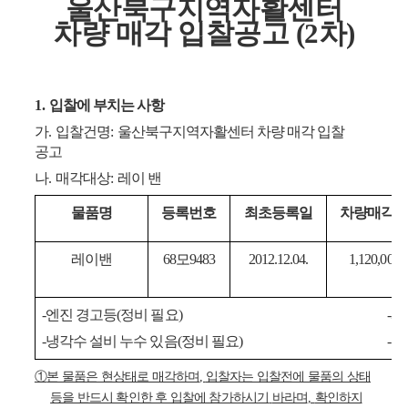
울산북구지역자활센터
차량 매각 입찰공고 (2차)
1.
입찰에 부치는 사항
가
.
입찰건명
:
울산북구지역자활센터 차량 매각 입찰
공고
나
.
매각대상
:
레이 밴
물품명
등록번호
최초등록일
차량매각
레이밴
68
모
9483
2012.12.04.
1,120,000
-
엔진 경고등
(
정비 필요
)
-
시
-
냉각수 설비 누수 있음
(
정비 필요
)
-
차
①
본 물품은 현상태로 매각하며
,
입찰자는 입찰전에 물품의 상태
등을 반드시 확인한 후 입찰에 참가하시기
바라며
,
확인하지