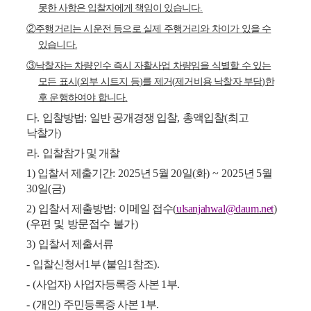
못한 사항은 입찰자에게 책임이 있습니다
.
②
주행거리는 시운전 등으로 실제 주행거리와 차이가 있을 수
있습니다
.
③
낙찰자는 차량인수 즉시 자활사업 차량임을 식별할 수 있는
모든 표시
(
외부 시트지 등
)
를 제거
(
제거비용 낙찰자 부담
)
한
후 운행하여야 합니다
.
다
.
입찰방법
:
일반 공개경쟁 입찰
,
총액입찰
(
최고
낙찰가
)
라
.
입찰참가 및 개찰
1)
입찰서 제출기간
: 2025
년
5
월
20
일
(
화
) ~ 2025
년
5
월
30
일
(
금
)
2)
입찰서 제출방법
:
이메일 접수
(
ulsanjahwal@daum.net
)
(
우편 및 방문접수 불가
)
3)
입찰서 제출서류
-
입찰신청서
1
부
(
붙임
1
참조
).
- (
사업자
)
사업자등록증 사본
1
부
.
- (
개인
)
주민등록증 사본
1
부
.