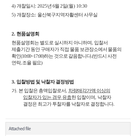
4)
개찰일시
: 2025
년 6
월
2
일
(월
) 10:30
5)
개찰장소
:
울산북구지역자활센터 사무실
2.
현품설명회
현품설명회는 별도로 실시하지 아니하며
,
입찰서
제출기간 동안 구매자가 직접 물품
보관장소에서 물품의
확인
(10:00~17:00)
하는 것으로 갈음합니다
.
(
반드시 사전
연락
,
조율 필요
)
3.
입찰방법 및 낙찰자 결정방법
가
.
본 입찰은 총액입찰로서
,
차량매각가액 이상의
입찰자가 있는 경우 유효
한 입찰이며
,
낙찰자
결정은 최고가 투찰자를 낙찰자로 결정합니다
.
Attached file